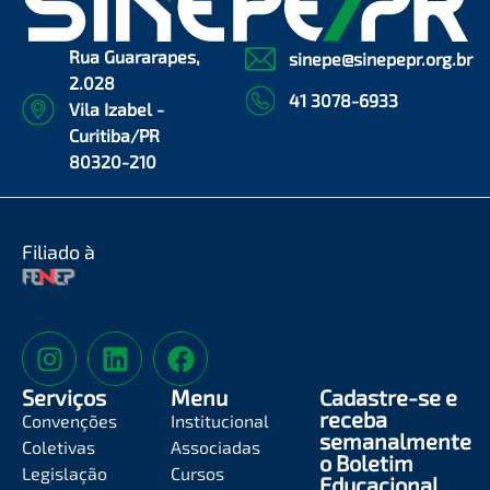
Rua Guararapes,
sinepe@sinepepr.org.br
2.028
41 3078-6933
Vila Izabel -
Curitiba/PR
80320-210
Filiado à
Serviços
Menu
Cadastre-se e
receba
Convenções
Institucional
semanalmente
Coletivas
Associadas
o Boletim
Legislação
Cursos
Educacional