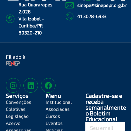
Rua Guararapes,
sinepe@sinepepr.org.br
2.028
41 3078-6933
Vila Izabel -
Curitiba/PR
80320-210
Filiado à
Serviços
Menu
Cadastre-se e
receba
Convenções
Institucional
semanalmente
Coletivas
Associadas
o Boletim
Legislação
Cursos
Educacional
Acervo
Eventos
Assessorias
Notícias