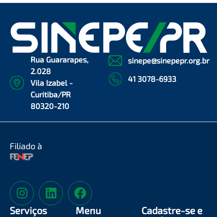
Rua Guararapes,
sinepe@sinepepr.org.br
2.028
41 3078-6933
Vila Izabel -
Curitiba/PR
80320-210
Filiado à
Serviços
Menu
Cadastre-se e