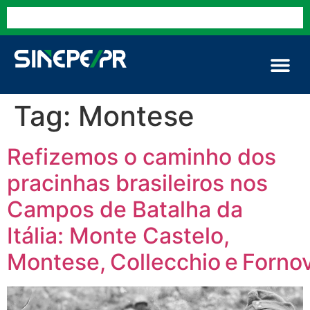
Tag:
Montese
Refizemos o caminho dos
pracinhas brasileiros nos
Campos de Batalha da
Itália: Monte Castelo,
Montese, Collecchio e Forno