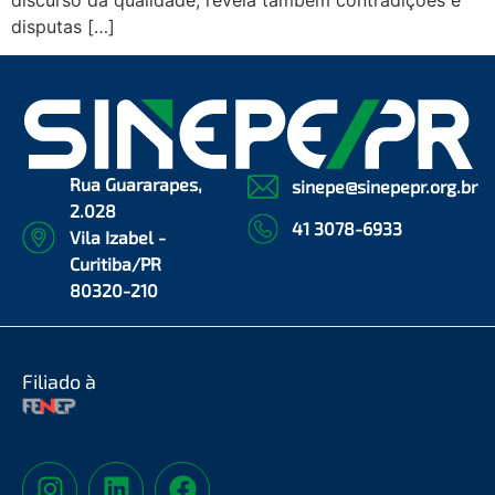
discurso da qualidade, revela também contradições e
disputas […]
Rua Guararapes,
sinepe@sinepepr.org.br
2.028
41 3078-6933
Vila Izabel -
Curitiba/PR
80320-210
Filiado à