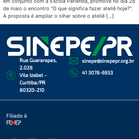
em conjunto com a Escola Parlenda, promove no dia 28
de maio o encontro “O que significa fazer ateliê hoje?”.
A proposta é ampliar o olhar sobre o ateliê […]
Rua Guararapes,
sinepe@sinepepr.org.br
2.028
41 3078-6933
Vila Izabel -
Curitiba/PR
80320-210
Filiado à